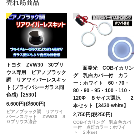
売れ筋商品
トヨタ ZVW30 30プリ
面発光 COBイカリン
ウス専用 ピアノブラック
グ 乳白カバー付 カラ
調 リアワイパーレスキッ
ー：ホワイト 60・70・
ト (プライバシーガラス同
80・90・95・100・110・
色感)【2530】
120Φ ８サイズ選択 2
6,600円(税600円)
本セット【3430-white】
ピアノブラック調 リアワイ
2,750円(税250円)
パーレスキット ZVW30 ３
０プリウス適合
COBイカリング 乳白色カバ
ー付 点灯カラー：ホワイ
ト ２本set