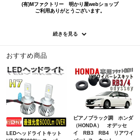
(有)Mファクトリー 明かり屋webショップ
ご利用ありがとうございます。
＜一押し商品＞
続きを見る
■トヨタ＆ホンダ リアワイパーレスキット ピアノブ
ラック
■欧州車用 エアロワイパー 左右セット
おすすめ商品
■TOYOTA 純正形状ガラスフォグランプユニット
■トヨタ 18系ゼロクラウン 純正形状フォグユニット
■COBイカリング カラー＆Φ数各種
各種商品について、ご質問等御座いましたらお電話・メ
ールにてお気軽にお問合せ下さい。
また店頭でも販売しておりますので、
商品確認・点灯テ
ストなどにより（明るさ・色合等）御確認の上でのご購
入も可能
です。
ピアノブラック調 ホンダ
皆様のご来店・ご購入心よりお待ちしております。
（HONDA） オデッセ
イ RB3 RB4 リアワイ
LEDヘッドライトキット