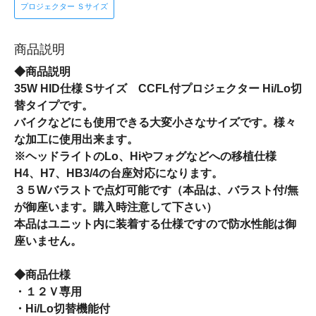
プロジェクター Ｓサイズ
商品説明
◆商品説明
35W HID仕様 Sサイズ CCFL付プロジェクター Hi/Lo切
替タイプです。
バイクなどにも使用できる大変小さなサイズです。様々
な加工に使用出来ます。
※ヘッドライトのLo、Hiやフォグなどへの移植仕様
H4、H7、HB3/4の台座対応になります。
３５Wバラストで点灯可能です（本品は、バラスト付/無
が御座います。購入時注意して下さい）
本品はユニット内に装着する仕様ですので防水性能は御
座いません。
◆商品仕様
・１２Ｖ専用
・Hi/Lo切替機能付