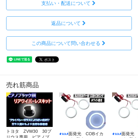
支払い・配送について
返品について
この商品について問い合わせる
売れ筋商品
トヨタ ZVW30 30プ
面発光 COBイカ
面発光 
リウス専用 ピアノブ