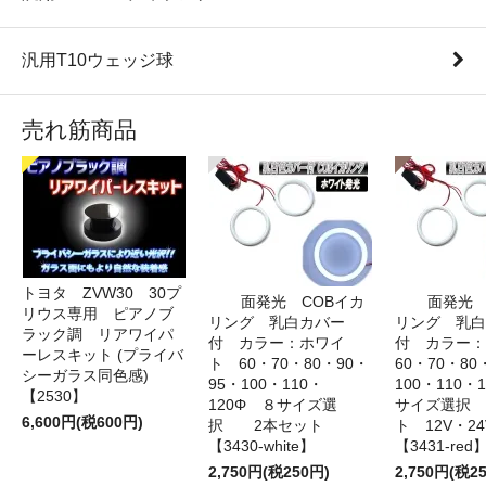
汎用T10ウェッジ球
売れ筋商品
トヨタ ZVW30 30プ
面発光 COBイカ
面発光 
リウス専用 ピアノブ
リング 乳白カバー
リング 乳白
ラック調 リアワイパ
付 カラー：ホワイ
付 カラー
ーレスキット (プライバ
ト 60・70・80・90・
60・70・80
シーガラス同色感)
95・100・110・
100・110・
【2530】
120Φ ８サイズ選
サイズ選択
6,600円(税600円)
択 2本セット
ト 12V・
【3430-white】
【3431-red
2,750円(税250円)
2,750円(税2