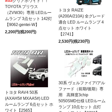
クリアホワイト！！
TOYOTA プリウス
トヨタ RAIZE
（ZVW30）専用 LEDルー
(A200A/210A) 全グレード
ムランプ 3点セット 142灯
適合 LED ルームランプ 4
【9062-gentei-W】
点セット ホワイト
2,200円(税200円)
【2741】
2,530円(税230円)
30系 ヴェルファイア/アル
ファード（前期/後期）専
トヨタ RAV4 50系
用 高輝度3chip
(AXAH5# MXAA5#) LED
5050SMD仕様 LEDルーム
ルームランプ 6点セット ホ
ランプ 10点セット 点灯
ワイト【2565】