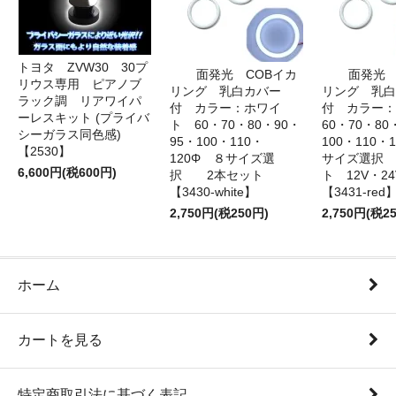
トヨタ ZVW30 30プ
面発光 COBイカ
面発光 
リウス専用 ピアノブ
リング 乳白カバー
リング 乳白
ラック調 リアワイパ
付 カラー：ホワイ
付 カラー
ーレスキット (プライバ
ト 60・70・80・90・
60・70・80
シーガラス同色感)
95・100・110・
100・110・
【2530】
120Φ ８サイズ選
サイズ選択
6,600円(税600円)
択 2本セット
ト 12V・
【3430-white】
【3431-red
2,750円(税250円)
2,750円(税2
ホーム
カートを見る
特定商取引法に基づく表記