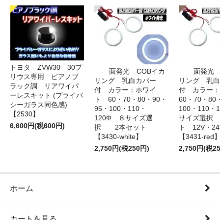
トヨタ ZVW30 30プ
面発光 COBイカ
面発光 
リウス専用 ピアノブ
リング 乳白カバー
リング 乳白
ラック調 リアワイパ
付 カラー：ホワイ
付 カラー
ーレスキット (プライバ
ト 60・70・80・90・
60・70・80
シーガラス同色感)
95・100・110・
100・110・
【2530】
120Φ ８サイズ選
サイズ選択
6,600円(税600円)
択 2本セット
ト 12V・
【3430-white】
【3431-red
2,750円(税250円)
2,750円(税2
ホーム
カートを見る