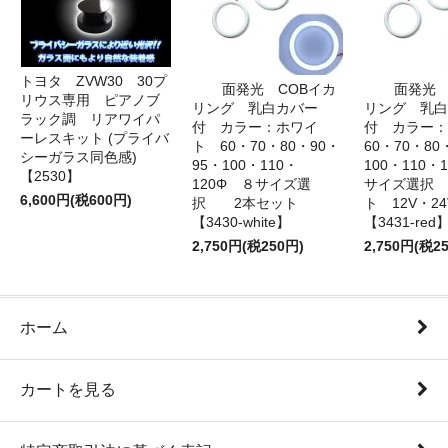
トヨタ ZVW30 30プ
面発光 COBイカ
面発光 
リウス専用 ピアノブ
リング 乳白カバー
リング 乳白
ラック調 リアワイパ
付 カラー：ホワイ
付 カラー
ーレスキット (プライバ
ト 60・70・80・90・
60・70・80
シーガラス同色感)
95・100・110・
100・110・
【2530】
120Φ ８サイズ選
サイズ選択
6,600円(税600円)
択 2本セット
ト 12V・
【3430-white】
【3431-red
2,750円(税250円)
2,750円(税2
ホーム
カートを見る