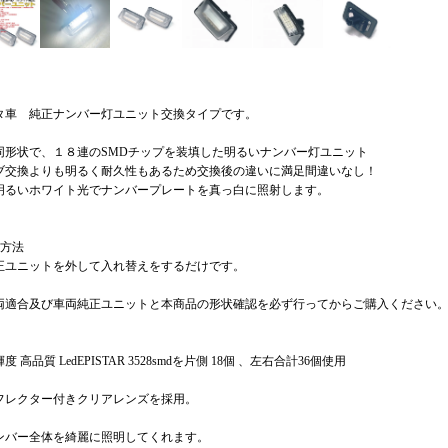
タ車 純正ナンバー灯ユニット交換タイプです。
同形状で、１８連のSMDチップを装填した明るいナンバー灯ユニット
ブ交換よりも明るく耐久性もあるため交換後の違いに満足間違いなし！
明るいホワイト光でナンバープレートを真っ白に照射します。
換方法
正ユニットを外して入れ替えをするだけです。
両適合及び車両純正ユニットと本商品の形状確認を必ず行ってからご購入ください
度 高品質 LedEPISTAR 3528smdを片側 18個 、左右合計36個使用
フレクター付きクリアレンズを採用。
ンバー全体を綺麗に照明してくれます。