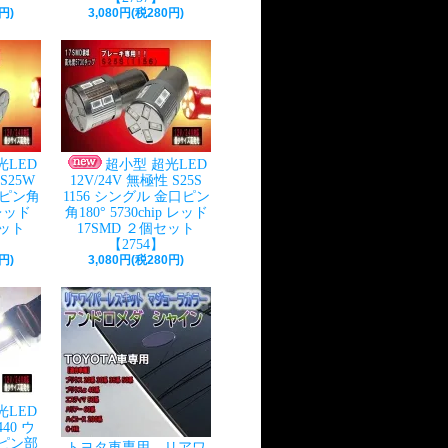
円)
3,080円(税280円)
光LED
超小型 超光LED
 S25W
12V/24V 無極性 S25S
口ピン角
1156 シングル 金口ピン
p レッド
角180° 5730chip レッド
セット
17SMD ２個セット
【2754】
円)
3,080円(税280円)
光LED
440 ウ
ピン部
トヨタ車専用 リアワ