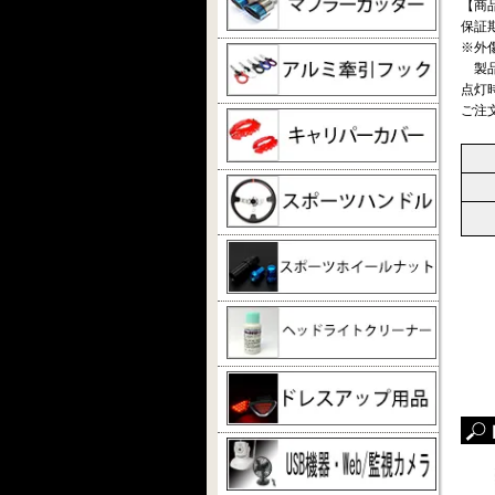
【商
保証
※外
製品
点灯
ご注