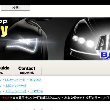
自動車用LED,HID,パーツ各種
ム
>
LEDナンバー灯
>
TOYOTA
ム
>
LEDナンバー灯
ム
>
LEDナンバー灯
>
TOYOTA
トヨタ専用 ナンバー灯18連LEDユニット 左右２個セット 点灯カラー：ホワイト