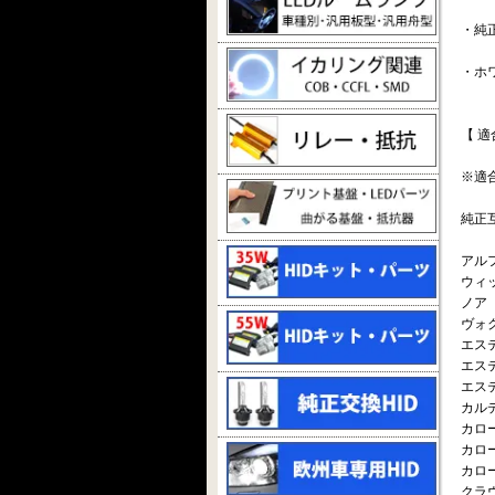
・純
・ホワ
【 適
※適
純正互換
アルフ
ウィッ
ノア（6
ヴォク
エスティ
エステ
エステ
カルディ
カローラ
カロー
カローラ
クラウ