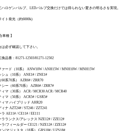
正ハロゲンバルブ、LEDバルブ交換だけでは得られない驚きの明るさを実現。
イト発光（約6000k)
合車種 】
合は必ず確認して下さい。
品番：81271-12503/81271-12502
ァード（10系） ANW10W / ANH15W / MNH10W / MNH15W
シュ（10系） ANE1# / ZNE1#
0系70系） AZR6# / ZRR70
シー（60系70系） AZR6# / ZRR7#
マ（30系） ACR / MCR30 ACR / MCR40
ィマ（50系） ACR5# / GSR5#
ィマ ハイブリッド AHR20
ナ AZT24# / ST246 / ZZT241
 AE11# / CE11# / EE111
ラランクス/アレックス NZE12# / ZZE12#
/フィールダー CE121 / NZE12# / ZZE12#
ン/マジェスタ（18系） GRS18# / UZS18#