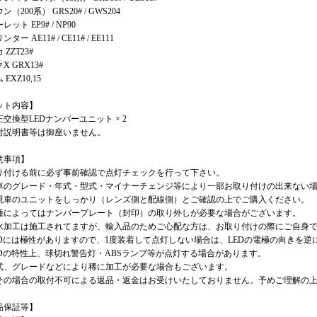
（200系） GRS20# / GWS204
ット EP9# / NP90
ター AE11# / CE11# / EE111
 ZZT23#
X GRX13#
EXZ10,15
ット内容】
交換型LEDナンバーユニット × 2
付説明書等は御座いません。
意事項】
り付ける前に必ず事前確認で点灯チェックを行って下さい。
車のグレード・年式・型式・マイナーチェンジ等により一部お取り付けの出来ない
現車のユニットをしっかり（レンズ側と配線側）とご確認の上でご購入ください。
種によってはナンバープレート（封印）の取り外しが必要な場合がございます。
水加工は施工されてますが、輸入品のためご心配な方は、お取り付けの際にご自身
EDには極性がありますので、1度装着して点灯しない場合は、LEDの電極の向きを
EDの特性上、球切れ警告灯・ABSランプ等が点灯する場合があります。
式、グレードなどにより稀に加工が必要な場合もございます。
その場合の取付不可による返品・返金はお受けいたしておりません。予めご理解の
品保証等】