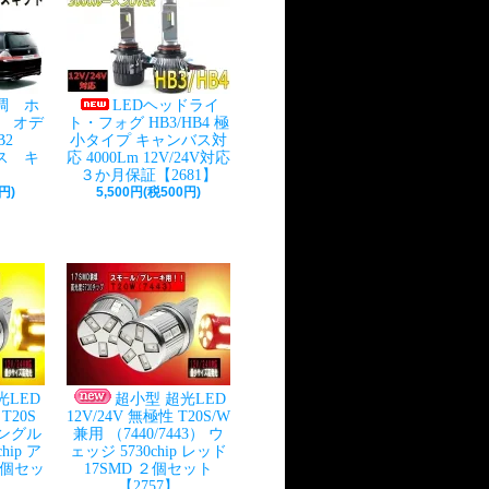
調 ホ
LEDヘッドライ
） オデ
ト・フォグ HB3/HB4 極
RB2
小タイプ キャンバス対
ス キ
応 4000Lm 12V/24V対応
】
３か月保証【2681】
円)
5,500円(税500円)
光LED
超小型 超光LED
T20S
12V/24V 無極性 T20S/W
シングル
兼用 （7440/7443） ウ
hip ア
ェッジ 5730chip レッド
２個セッ
17SMD ２個セット
】
【2757】