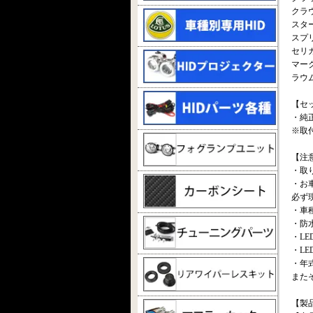
クラウン
スターレ
スプリン
セリカ
マーク
ラウム 
【セ
・純正
※取
【注
・取
・お
必ず
・車
・防
・L
・L
・年
また
【製