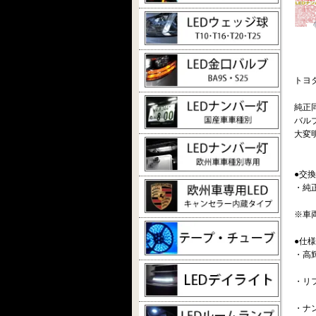
トヨ
純正
バル
大変
●交
・純
※車
●仕様
・高輝
・リ
・ナ