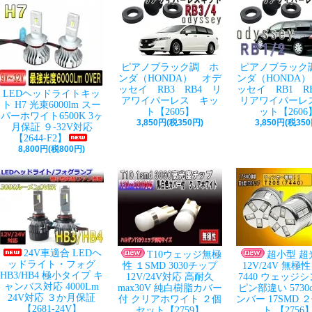
ピアノブラック調 ホ
ピアノブラック
ンダ（HONDA） オデ
ンダ（HONDA
ッセイ RB3 RB4 リ
ッセイ RB1 
LEDヘッドライトキッ
アワイパーレス キッ
リアワイパーレ
ト H7 光束6000lm スー
ト【2605】
ット【2606
パーホワイト6500K 3ヶ
3,850円(税350円)
3,850円(税350
月保証 ９-32V対応
【2644-F2】
8,800円(税800円)
24V車適合 LEDヘ
T10ウェッジ無極
超小型 超
ッドライト・フォグ
性 １SMD 3030チップ
12V/24V 無極性 
HB3/HB4 極小タイプ キ
12V/24V対応 高耐久
7440 ウェッジ
ャンバス対応 4000Lm
max30V 純白樹脂カバー
ピン部違い 5730c
24V対応 ３か月保証
付 クリアホワイト ２個
ンバー 17SMD 
【2681-24V】
セット【2759】
ト 【2756