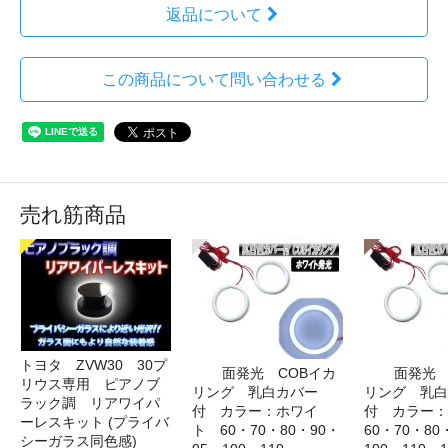
返品について
この商品について問い合わせる
売れ筋商品
トヨタ ZVW30 30プ
面発光 COBイカ
面発光 
リウス専用 ピアノブ
リング 乳白カバー
リング 乳白
ラック調 リアワイパ
付 カラー：ホワイ
付 カラー
ーレスキット (プライバ
ト 60・70・80・90・
60・70・80
シーガラス同色感)