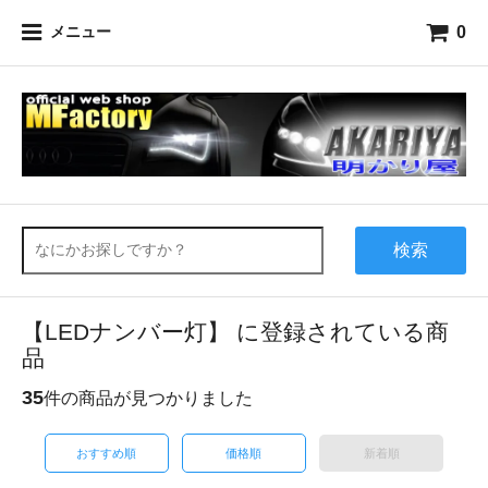
0
メニュー
検索
【LEDナンバー灯】 に登録されている商
品
35
件の商品が見つかりました
おすすめ順
価格順
新着順