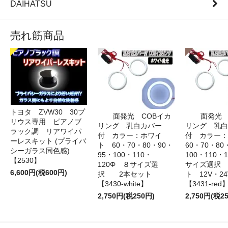
DAIHATSU
売れ筋商品
トヨタ ZVW30 30プ
面発光 COBイカ
面発光 
リウス専用 ピアノブ
リング 乳白カバー
リング 乳白
ラック調 リアワイパ
付 カラー：ホワイ
付 カラー
ーレスキット (プライバ
ト 60・70・80・90・
60・70・80
シーガラス同色感)
95・100・110・
100・110・
【2530】
120Φ ８サイズ選
サイズ選択
6,600円(税600円)
択 2本セット
ト 12V・
【3430-white】
【3431-red
2,750円(税250円)
2,750円(税2