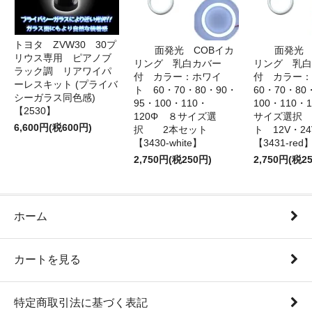
トヨタ ZVW30 30プ
面発光 COBイカ
面発光 
リウス専用 ピアノブ
リング 乳白カバー
リング 乳白
ラック調 リアワイパ
付 カラー：ホワイ
付 カラー
ーレスキット (プライバ
ト 60・70・80・90・
60・70・80
シーガラス同色感)
95・100・110・
100・110・
【2530】
120Φ ８サイズ選
サイズ選択
6,600円(税600円)
択 2本セット
ト 12V・
【3430-white】
【3431-red
2,750円(税250円)
2,750円(税2
ホーム
カートを見る
特定商取引法に基づく表記