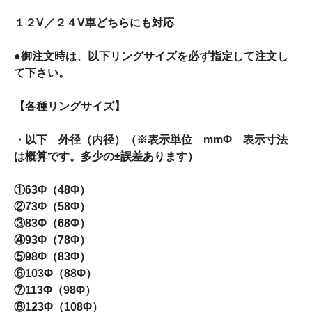
１２V／２４V車どちらにも対応
●御注文時は、以下リングサイズを必ず指定して注文し
て下さい。
【各種リングサイズ】
・以下 外径（内径）（※表示単位 mmΦ 表示寸法
は概算です。多少の±誤差あります）
①63Φ（48Φ）
②73Φ（58Φ）
③83Φ（68Φ）
④93Φ（78Φ）
⑤98Φ（83Φ）
⑥103Φ（88Φ）
⑦113Φ（98Φ）
⑧123Φ（108Φ）