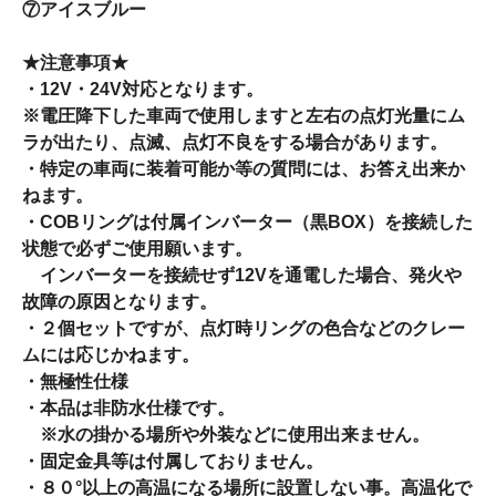
⑦アイスブルー
★注意事項★
・12V・24V対応となります。
※電圧降下した車両で使用しますと左右の点灯光量にム
ラが出たり、点滅、点灯不良をする場合があります。
・特定の車両に装着可能か等の質問には、お答え出来か
ねます。
・COBリングは付属インバーター（黒BOX）を接続した
状態で必ずご使用願います。
インバーターを接続せず12Vを通電した場合、発火や
故障の原因となります。
・２個セットですが、点灯時リングの色合などのクレー
ムには応じかねます。
・無極性仕様
・本品は非防水仕様です。
※水の掛かる場所や外装などに使用出来ません。
・固定金具等は付属しておりません。
・８０°以上の高温になる場所に設置しない事。高温化で