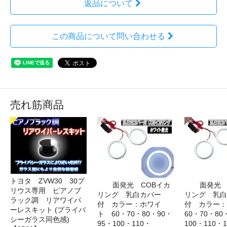
返品について
この商品について問い合わせる
売れ筋商品
トヨタ ZVW30 30プ
面発光 COBイカ
面発光 
リウス専用 ピアノブ
リング 乳白カバー
リング 乳白
ラック調 リアワイパ
付 カラー：ホワイ
付 カラー
ーレスキット (プライバ
ト 60・70・80・90・
60・70・80
シーガラス同色感)
95・100・110・
100・110・