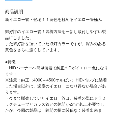
商品説明
新イエロー管・登場！！黄色を極めるイエロー管極み
御好評のイエロー管！装着方法を一新し取付しやすい製
品にしました。
また御好評を頂いていた点灯カラーですが、深みのある
黄色をさらに濃くしています。
●特徴
・HIDバーナーへ簡単装着で純正HIDがイエロー色になり
ます！
※注意：純正（4000～4500ケルビン）HIDバルブに装着
した場合以外は、適度のイエローになり得ない場合があ
ります。
・今まで販売していたイエロー管は、装着の際にセラミ
ックチューブとガラス管との隙間が2ｍｍ以上必要でし
たが、今回の製品は、隙間の幅に関係なく装着出来ま