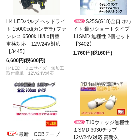
H4 LEDバルブ ヘッドライ
S25S(G18)金口 ホワ
ト 15000cd(カンデラ) ファ
イト 最少ショートタイプ
ンレス 6500k Hi/Lo切替
11SMD 無極性 2個セット
車検対応 12V/24V対応
【3402】
【3445】
1,760円(税160円)
6,600円(税600円)
H4LED ミニサイズ 無加工
取付簡単 12V/24V対応
T10ウェッジ無極性
１SMD 3030チップ
最新 COBテープ
12V/24V対応 高耐久