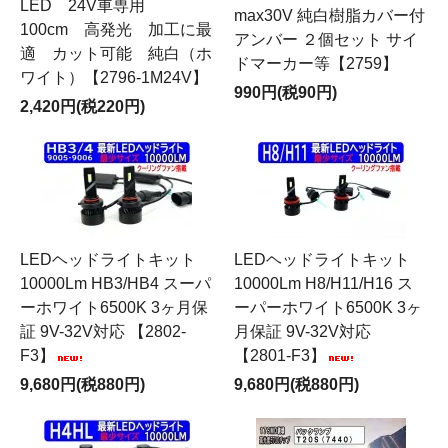
LED 24V車専用
max30V 純白樹脂カバー付
100cm 高発光 加工に最
アンバー ２個セット サイ
適 カット可能 純白（ホ
ドマーカー等【2759】
ワイト）【2796-1M24V】
990円(税90円)
2,420円(税220円)
LEDヘッドライトキット
LEDヘッドライトキット
10000Lm HB3/HB4 スーパ
10000Lm H8/H11/H16 ス
ーホワイト6500K 3ヶ月保
ーパーホワイト6500K 3ヶ
証 9V-32V対応 【2802-
月保証 9V-32V対応
F3】
【2801-F3】
9,680円(税880円)
9,680円(税880円)