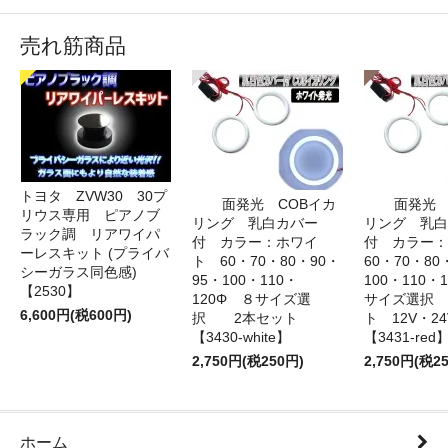
売れ筋商品
トヨタ ZVW30 30プ
面発光 COBイカ
面発光 
リウス専用 ピアノブ
リング 乳白カバー
リング 乳白
ラック調 リアワイパ
付 カラー：ホワイ
付 カラー
ーレスキット (プライバ
ト 60・70・80・90・
60・70・80
シーガラス同色感)
95・100・110・
100・110・
【2530】
120Φ ８サイズ選
サイズ選択
6,600円(税600円)
択 2本セット
ト 12V・
【3430-white】
【3431-red
2,750円(税250円)
2,750円(税2
ホーム