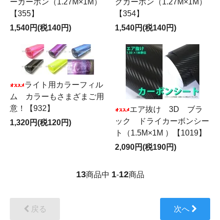
ーカーボン（1.27M×1M）
クカーボン（1.27M×1M）
【355】
【354】
1,540円(税140円)
1,540円(税140円)
ライト用カラーフィル
ム カラーもさまざまご用
意！【932】
エア抜け 3D ブラ
ック ドライカーボンシー
1,320円(税120円)
ト（1.5M×1M ）【1019】
2,090円(税190円)
13
1
12
商品中
-
商品
戻る
次へ