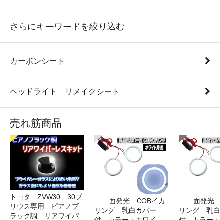
さらにキーワードを絞り込む
カーボンシート
ヘッドライト リメイクシート
売れ筋商品
トヨタ ZVW30 30プ
面発光 COBイカ
面発光 
リウス専用 ピアノブ
リング 乳白カバー
リング 乳白
ラック調 リアワイパ
付 カラー：ホワイ
付 カラー