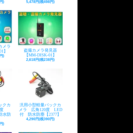
円)
5,478円(税498円)
カメラ
盗撮カメラ発見器
01】
【MM-DISK-01】
円)
2,618円(税238円)
ックカ
汎用小型軽量バックカ
0度
メラ 広角120度 LED
 防水防
付 防水防塵【2377】
】
4,290円(税390円)
円)