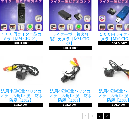
１００円ライター型カ
ライター型（着火可
１００円ライタ
メラ【MM-CIG-01】
能）カメラ【MM-CIG-
メラ【MM-CIG
SOLD OUT
02】
SOLD OUT
SOLD OUT
汎用小型軽量バックカ
汎用小型軽量バックカ
汎用小型軽量バ
メラ 広角120度 防水
メラ 広角120度 防水
メラ 広角120
防塵【2382】
防塵【2381】
防塵【2380
SOLD OUT
SOLD OUT
SOLD OUT
<
1
2
>