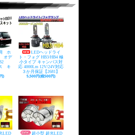
調 ホ
LEDヘッドライ
） オデ
ト・フォグ HB3/HB4 極
RB2
小タイプ キャンバス対
ス キ
応 4000Lm 12V/24V対応
】
３か月保証【2681】
円)
5,500円(税500円)
光LED
超小型 超光LED