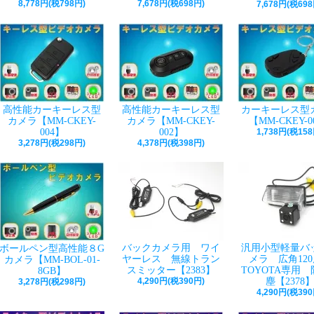
8,778円(税798円)
7,678円(税698円)
7,678円(税698
高性能カーキーレス型
高性能カーキーレス型
カーキーレス型
カメラ【MM-CKEY-
カメラ【MM-CKEY-
【MM-CKEY-0
004】
002】
1,738円(税158
3,278円(税298円)
4,378円(税398円)
バックカメラ用 ワイ
汎用小型軽量バ
ボールペン型高性能８G
ヤーレス 無線トラン
メラ 広角12
カメラ【MM-BOL-01-
スミッター【2383】
TOYOTA専用
8GB】
4,290円(税390円)
塵【2378
3,278円(税298円)
4,290円(税390