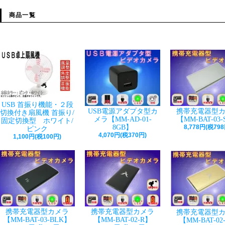
商品一覧
USB 首振り機能・２段
USB電源アダプタ型カ
携帯充電器型
切換付き扇風機 首振り/
メラ【MM-AD-01-
【MM-BAT-03
固定切換型 ホワイト/
8GB】
8,778円(税798
ピンク
4,070円(税370円)
1,100円(税100円)
携帯充電器型カメラ
携帯充電器型カメラ
携帯充電器型
【MM-BAT-03-BLK】
【MM-BAT-02-R】
【MM-BAT-02