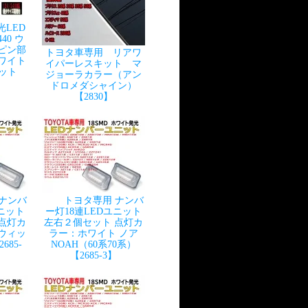
光LED
440 ウ
ピン部
トヨタ車専用 リアワ
 ホワイト
イパーレスキット マ
セット
ジョーラカラー（アン
ドロメダシャイン）
【2830】
 ナンバ
トヨタ専用 ナンバ
ユニット
ー灯18連LEDユニット
点灯カ
左右２個セット 点灯カ
ウィッ
ラー：ホワイト ノア
685-
NOAH（60系70系）
【2685-3】