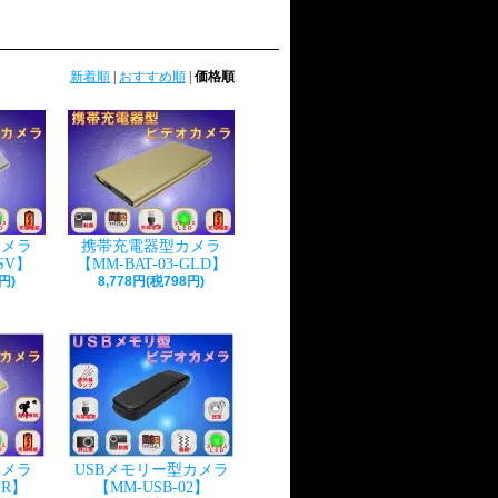
新着順
|
おすすめ順
|
価格順
カメラ
携帯充電器型カメラ
-SV】
【MM-BAT-03-GLD】
円)
8,778円(税798円)
カメラ
USBメモリー型カメラ
-R】
【MM-USB-02】