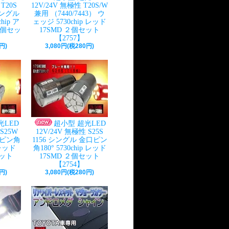
T20S
12V/24V 無極性 T20S/W
シングル
兼用 （7440/7443） ウ
hip ア
ェッジ 5730chip レッド
２個セッ
17SMD ２個セット
】
【2757】
円)
3,080円(税280円)
光LED
超小型 超光LED
 S25W
12V/24V 無極性 S25S
口ピン角
1156 シングル 金口ピン
p レッド
角180° 5730chip レッド
セット
17SMD ２個セット
【2754】
円)
3,080円(税280円)