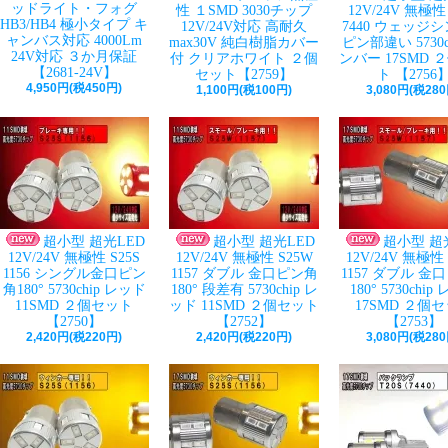
ッドライト・フォグ
性 １SMD 3030チップ
12V/24V 無極性 
HB3/HB4 極小タイプ キ
12V/24V対応 高耐久
7440 ウェッジ
ャンバス対応 4000Lm
max30V 純白樹脂カバー
ピン部違い 5730c
24V対応 ３か月保証
付 クリアホワイト ２個
ンバー 17SMD 
【2681-24V】
セット【2759】
ト 【2756
4,950円(税450円)
1,100円(税100円)
3,080円(税280
超小型 超光LED
超小型 超光LED
超小型 超
12V/24V 無極性 S25S
12V/24V 無極性 S25W
12V/24V 無極性
1156 シングル金口ピン
1157 ダブル 金口ピン角
1157 ダブル 金
角180° 5730chip レッド
180° 段差有 5730chip レ
180° 5730chi
11SMD ２個セット
ッド 11SMD ２個セット
17SMD ２個
【2750】
【2752】
【2753】
2,420円(税220円)
2,420円(税220円)
3,080円(税280