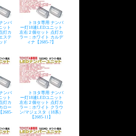
 ナンバ
トヨタ専用 ナンバ
ユニット
ー灯18連LEDユニット
点灯カ
左右２個セット 点灯カ
エステ
ラー：ホワイト カルデ
ッド
ィナ【2685-7】
 ナンバ
トヨタ専用 ナンバ
ユニット
ー灯18連LEDユニット
点灯カ
左右２個セット 点灯カ
カロー
ラー：ホワイト クラウ
685-
ン/マジェスタ（18系）
【2685-11】