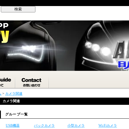
自動車用LED,HID,パーツ各種
ム
>
カメラ関連
カメラ関連
グループ一覧
USB機器
バックカメラ
小型カメラ
Wi-Fiカメラ