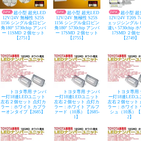
超小型 超光LED
超小型 超光LED
超小型 超
12V/24V 無極性 S25S
12V/24V 無極性 S25S
12V/24V T20S 7
1156 シングル金口ピン
1156 シングル金口ピン
ェッジシングル 
角180° 5730chip アンバ
角180° 5730chip アンバ
違い 5730chip
ー 11SMD ２個セット
ー 17SMD ２個セット
17SMD ２個
【2751】
【2755】
【2749】
トヨタ専用 ナンバ
トヨタ専用 ナンバ
トヨタ専用
ー灯18連LEDユニット
ー灯18連LEDユニット
ー灯18連LED
左右２個セット 点灯カ
左右２個セット 点灯カ
左右２個セット 
ラー：ホワイト カプラ
ラー：ホワイト アルフ
ラー：ホワイト 
ーオンタイプ【2685】
ァード（10系）【2685-
シュ（10系）【2
1】
2】