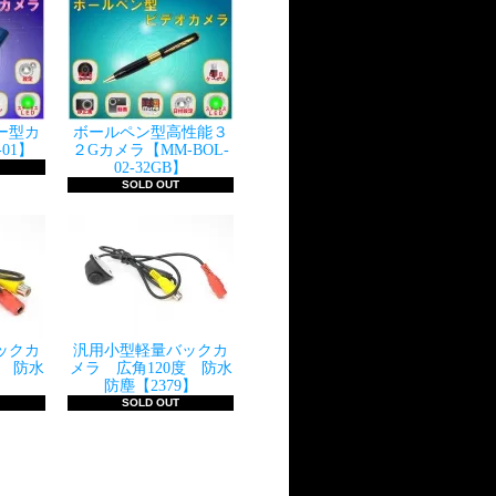
ー型カ
ボールペン型高性能３
-01】
２Gカメラ【MM-BOL-
02-32GB】
SOLD OUT
ックカ
汎用小型軽量バックカ
度 防水
メラ 広角120度 防水
】
防塵【2379】
SOLD OUT