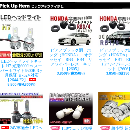
ピアノブラック調 ホ
ピアノブラック
ンダ（HONDA） オデ
ンダ（HONDA
ッセイ RB3 RB4 リ
ッセイ RB1 
LEDヘッドライトキッ
アワイパーレス キッ
リアワイパーレ
ト H7 光束6000lm スー
ト【2605】
ット【2606
パーホワイト6500K 3ヶ
3,850円(税350円)
3,850円(税350
月保証 ９-32V対応
【2644-F2】
8,800円(税800円)
24V車適合 LEDヘ
T10ウェッジ無極
超小型 超