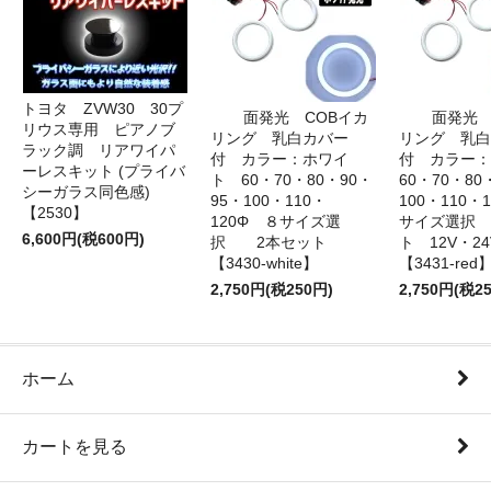
トヨタ ZVW30 30プ
面発光 COBイカ
面発光 
リウス専用 ピアノブ
リング 乳白カバー
リング 乳白
ラック調 リアワイパ
付 カラー：ホワイ
付 カラー
ーレスキット (プライバ
ト 60・70・80・90・
60・70・80
シーガラス同色感)
95・100・110・
100・110・
【2530】
120Φ ８サイズ選
サイズ選択
6,600円(税600円)
択 2本セット
ト 12V・
【3430-white】
【3431-red
2,750円(税250円)
2,750円(税2
ホーム
カートを見る