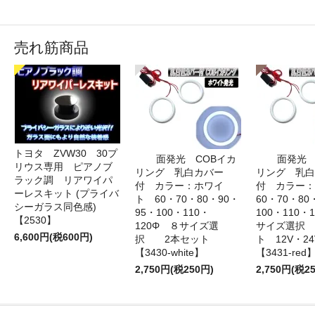
売れ筋商品
トヨタ ZVW30 30プ
面発光 COBイカ
面発光 
リウス専用 ピアノブ
リング 乳白カバー
リング 乳白
ラック調 リアワイパ
付 カラー：ホワイ
付 カラー
ーレスキット (プライバ
ト 60・70・80・90・
60・70・80
シーガラス同色感)
95・100・110・
100・110・
【2530】
120Φ ８サイズ選
サイズ選択
6,600円(税600円)
択 2本セット
ト 12V・
【3430-white】
【3431-red
2,750円(税250円)
2,750円(税2