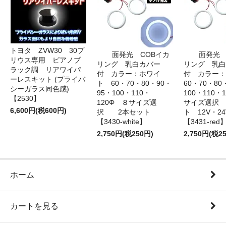
トヨタ ZVW30 30プ
面発光 COBイカ
面発光 
リウス専用 ピアノブ
リング 乳白カバー
リング 乳白
ラック調 リアワイパ
付 カラー：ホワイ
付 カラー
ーレスキット (プライバ
ト 60・70・80・90・
60・70・80
シーガラス同色感)
95・100・110・
100・110・
【2530】
120Φ ８サイズ選
サイズ選択
6,600円(税600円)
択 2本セット
ト 12V・
【3430-white】
【3431-red
2,750円(税250円)
2,750円(税2
ホーム
カートを見る