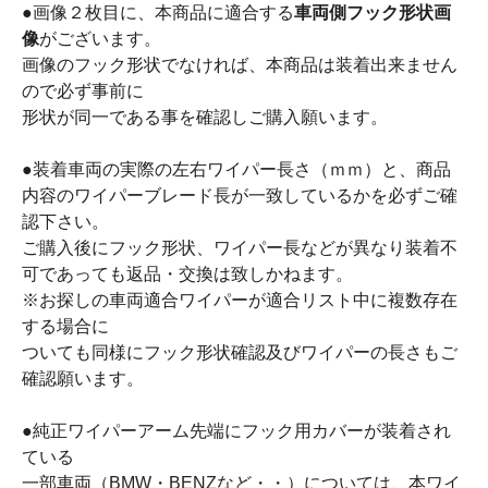
●画像２枚目に、本商品に適合する
車両側フック形状画
像
がございます。
画像のフック形状でなければ、本商品は装着出来ません
ので必ず事前に
形状が同一である事を確認しご購入願います。
●装着車両の実際の左右ワイパー長さ（ｍｍ）と、商品
内容のワイパーブレード長が一致しているかを必ずご確
認下さい。
ご購入後にフック形状、ワイパー長などが異なり装着不
可であっても返品・交換は致しかねます。
※お探しの車両適合ワイパーが適合リスト中に複数存在
する場合に
ついても同様にフック形状確認及びワイパーの長さもご
確認願います。
●純正ワイパーアーム先端にフック用カバーが装着され
ている
一部車両（BMW・BENZなど・・）については、本ワイ