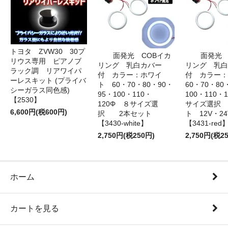
トヨタ ZVW30 30プ
面発光 COBイカ
面発光 
リウス専用 ピアノブ
リング 乳白カバー
リング 乳白
ラック調 リアワイパ
付 カラー：ホワイ
付 カラー
ーレスキット (プライバ
ト 60・70・80・90・
60・70・80
シーガラス同色感)
95・100・110・
100・110・
【2530】
120Φ ８サイズ選
サイズ選択
6,600円(税600円)
択 2本セット
ト 12V・
【3430-white】
【3431-red
2,750円(税250円)
2,750円(税2
ホーム
カートを見る