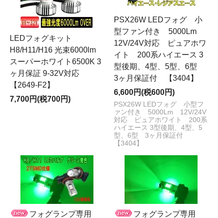
PSX26W LEDフォグ 小
型ファン付き 5000Lm
LEDフォグキット
12V/24V対応 ピュアホワ
H8/H11/H16 光束6000lm
イト 200系ハイエース 3
スーパーホワイト6500K 3
型後期、4型、5型、6型
ヶ月保証 9-32V対応
3ヶ月保証付 【3404】
【2649-F2】
6,600円(税600円)
7,700円(税700円)
PSX26W LEDフォグ 小型フ
ァン付き 5000Lm 12V/24V
対応 ピュアホワイト 200系
ハイエース 3型後期、4型、5
型、6型 3ヶ月保証付
【3404】
フォグランプ専用
フォグランプ専用