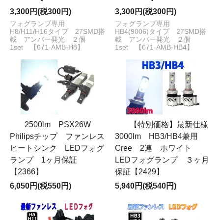
3,300円(税300円)
3,300円(税300円)
フォグランプ専用
フォグランプ専用
H8/H11/H16タイプ 27SMD搭
HB4(9006)タイプ 27SMD搭
載 アンバー発光 ２個
載 アンバー発光 ２個
1set 【671-AMB-H8】
1set 【671-AMB-HB4】
2500lm PSX26W
【特別価格】最新仕様
Philipsチップ ファンレス
3000lm HB3/HB4兼用
ヒートシンク LEDフォグ
Cree 2連 ホワイト
ランプ 1ヶ月保証
LEDフォグランプ ３ヶ月
【2366】
保証【2429】
6,050円(税550円)
5,940円(税540円)