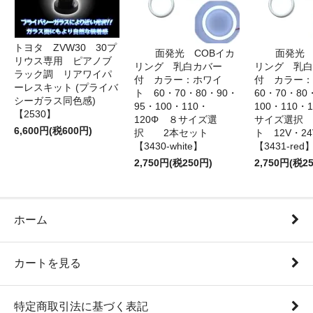
トヨタ ZVW30 30プ
面発光 COBイカ
面発光 
リウス専用 ピアノブ
リング 乳白カバー
リング 乳白
ラック調 リアワイパ
付 カラー：ホワイ
付 カラー
ーレスキット (プライバ
ト 60・70・80・90・
60・70・80
シーガラス同色感)
95・100・110・
100・110・
【2530】
120Φ ８サイズ選
サイズ選択
6,600円(税600円)
択 2本セット
ト 12V・
【3430-white】
【3431-red
2,750円(税250円)
2,750円(税2
ホーム
カートを見る
特定商取引法に基づく表記