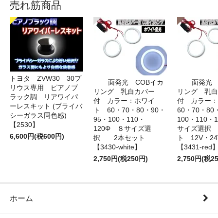
売れ筋商品
トヨタ ZVW30 30プ
面発光 COBイカ
面発光 
リウス専用 ピアノブ
リング 乳白カバー
リング 乳白
ラック調 リアワイパ
付 カラー：ホワイ
付 カラー
ーレスキット (プライバ
ト 60・70・80・90・
60・70・80
シーガラス同色感)
95・100・110・
100・110・
【2530】
120Φ ８サイズ選
サイズ選択
6,600円(税600円)
択 2本セット
ト 12V・
【3430-white】
【3431-red
2,750円(税250円)
2,750円(税2
ホーム