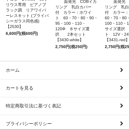
面発光 COBイカ
面発光 
リウス専用 ピアノブ
リング 乳白カバー
リング 乳白
ラック調 リアワイパ
付 カラー：ホワイ
付 カラー
ーレスキット (プライバ
ト 60・70・80・90・
60・70・80
シーガラス同色感)
95・100・110・
100・110・
【2530】
120Φ ８サイズ選
サイズ選択
6,600円(税600円)
択 2本セット
ト 12V・
【3430-white】
【3431-red
2,750円(税250円)
2,750円(税2
ホーム
カートを見る
特定商取引法に基づく表記
プライバシーポリシー